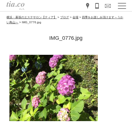
横浜・幕張のエステサロン【ティア】
>
ブログ
>
会場
>
四季をお楽しみ頂けます～うか
い鳥山～
>
IMG_0776.jpg
IMG_0776.jpg