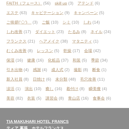
FAITH（フェース）
(56)
skill up
(3)
アテンド
(6)
エステ
(63)
キャビテーション
(9)
キャンペーン
(5)
ご挨拶('◇')ゞ
(3)
ご飯
(10)
シミ
(10)
しわ
(14)
しわ改善
(17)
ダイエット
(23)
たるみ
(8)
ネイル
(24)
フランクス
(21)
ヘアメイク
(38)
マタニティ
(1)
むくみ改善
(8)
レッスン
(5)
乾燥
(17)
会場
(42)
保湿
(16)
健康
(16)
化粧品
(37)
和装
(5)
季節
(34)
引き出物
(4)
感謝
(4)
成人式
(2)
撮影
(8)
断食
(1)
新入社員
(8)
日焼け
(6)
未分類
(48)
毛穴改善
(11)
涙活
(1)
演出
(10)
癒し
(16)
着付け
(8)
瞬美痩
(4)
美容
(82)
衣装
(5)
講習会
(8)
青山店
(16)
食事会
(6)
TIA MAKUHARI HOTEL FRANCS
ティア 幕張 ホテルフランクス