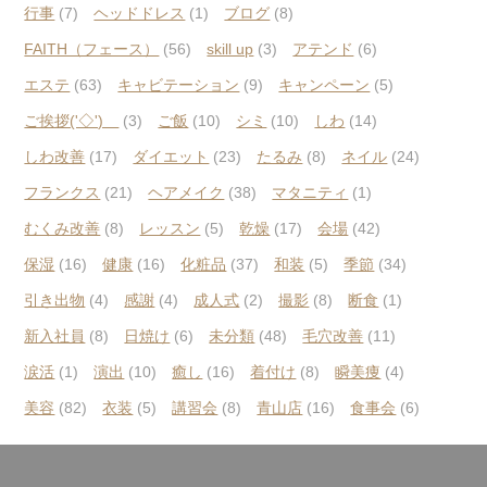
行事
(7)
ヘッドドレス
(1)
ブログ
(8)
FAITH（フェース）
(56)
skill up
(3)
アテンド
(6)
エステ
(63)
キャビテーション
(9)
キャンペーン
(5)
ご挨拶('◇')ゞ
(3)
ご飯
(10)
シミ
(10)
しわ
(14)
しわ改善
(17)
ダイエット
(23)
たるみ
(8)
ネイル
(24)
フランクス
(21)
ヘアメイク
(38)
マタニティ
(1)
むくみ改善
(8)
レッスン
(5)
乾燥
(17)
会場
(42)
保湿
(16)
健康
(16)
化粧品
(37)
和装
(5)
季節
(34)
引き出物
(4)
感謝
(4)
成人式
(2)
撮影
(8)
断食
(1)
新入社員
(8)
日焼け
(6)
未分類
(48)
毛穴改善
(11)
涙活
(1)
演出
(10)
癒し
(16)
着付け
(8)
瞬美痩
(4)
美容
(82)
衣装
(5)
講習会
(8)
青山店
(16)
食事会
(6)