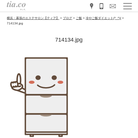
横浜・幕張のエステサロン【ティア】
>
ブログ
>
ご飯
>
冷やご飯ダイエット(^_^)/
>
714134.jpg
714134.jpg