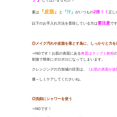
『皮脂』
『汗』
2倍！！
夏は
と
がいつもの
正し
要注意
以下のお手入れ方法を普段している方は
で
◎メイク汚れや皮脂を落とす為に、しっかりと力を
⇒NGです！お肌の表面にある
角質はラップ１枚程
刺激で簡単にボロボロになってしまいます。
クレンジングの力加減の目安は、
《お肌の表面が波
優～しくケアしてくださいね。
◎洗顔にシャワーを使う
⇒NGです！