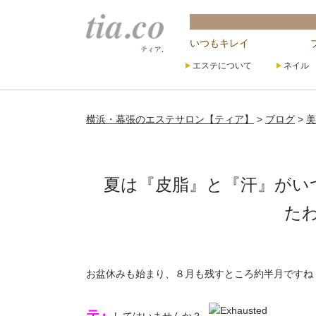
いつもキレイ
エステについて
ネイル
横浜・幕張のエステサロン【ティア】
>
ブログ
>
美
夏は『皮脂』と『汗』がい
た
お盆休みも始まり、８月も残すところ約半月ですね
テ』
してはいませんか？