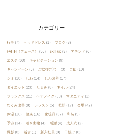
カテゴリー
行事
(7)
ヘッドドレス
(1)
ブログ
(8)
FAITH（フェース）
(56)
skill up
(3)
アテンド
(6)
エステ
(63)
キャビテーション
(9)
キャンペーン
(5)
ご挨拶('◇')ゞ
(3)
ご飯
(10)
シミ
(10)
しわ
(14)
しわ改善
(17)
ダイエット
(23)
たるみ
(8)
ネイル
(24)
フランクス
(21)
ヘアメイク
(38)
マタニティ
(1)
むくみ改善
(8)
レッスン
(5)
乾燥
(17)
会場
(42)
保湿
(16)
健康
(16)
化粧品
(37)
和装
(5)
季節
(34)
引き出物
(4)
感謝
(4)
成人式
(2)
撮影
(8)
断食
(1)
新入社員
(8)
日焼け
(6)