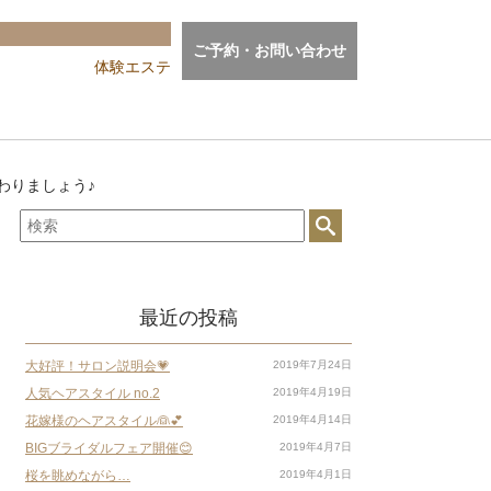
ご予約・お問い合わせ
体験エステ
わりましょう♪
最近の投稿
大好評！サロン説明会💗
2019年7月24日
人気ヘアスタイル no.2
2019年4月19日
花嫁様のヘアスタイル👰💕
2019年4月14日
BIGブライダルフェア開催😊
2019年4月7日
桜を眺めながら…
2019年4月1日