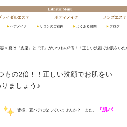
Esthetic Menu
ブライダルエステ
ボディメイク
メンズエステ
ヘアメイク
サロンのご案内
よくある質問
ブログ
容
>
夏は『皮脂』と『汗』がいつもの2倍！！正しい洗顔でお肌をいた
つもの2倍！！正しい洗顔でお肌をい
わりましょう♪
『肌バ
皆様、夏バテになっていませんか？ また、