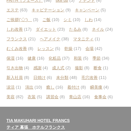
FAITH（フェース）
(56)
skill up
(3)
アテンド
(6)
エステ
(63)
キャビテーション
(9)
キャンペーン
(5)
ご挨拶('◇')ゞ
(3)
ご飯
(10)
シミ
(10)
しわ
(14)
しわ改善
(17)
ダイエット
(23)
たるみ
(8)
ネイル
(24)
フランクス
(21)
ヘアメイク
(38)
マタニティ
(1)
むくみ改善
(8)
レッスン
(5)
乾燥
(17)
会場
(42)
保湿
(16)
健康
(16)
化粧品
(37)
和装
(5)
季節
(34)
引き出物
(4)
感謝
(4)
成人式
(2)
撮影
(8)
断食
(1)
新入社員
(8)
日焼け
(6)
未分類
(48)
毛穴改善
(11)
涙活
(1)
演出
(10)
癒し
(16)
着付け
(8)
瞬美痩
(4)
美容
(82)
衣装
(5)
講習会
(8)
青山店
(16)
食事会
(6)
TIA MAKUHARI HOTEL FRANCS
ティア 幕張 ホテルフランクス