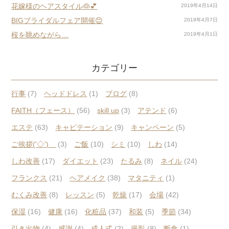
花嫁様のヘアスタイル👰💕
2019年4月14日
BIGブライダルフェア開催😊
2019年4月7日
桜を眺めながら…
2019年4月1日
カテゴリー
行事
(7)
ヘッドドレス
(1)
ブログ
(8)
FAITH（フェース）
(56)
skill up
(3)
アテンド
(6)
エステ
(63)
キャビテーション
(9)
キャンペーン
(5)
ご挨拶('◇')ゞ
(3)
ご飯
(10)
シミ
(10)
しわ
(14)
しわ改善
(17)
ダイエット
(23)
たるみ
(8)
ネイル
(24)
フランクス
(21)
ヘアメイク
(38)
マタニティ
(1)
むくみ改善
(8)
レッスン
(5)
乾燥
(17)
会場
(42)
保湿
(16)
健康
(16)
化粧品
(37)
和装
(5)
季節
(34)
引き出物
(4)
感謝
(4)
成人式
(2)
撮影
(8)
断食
(1)