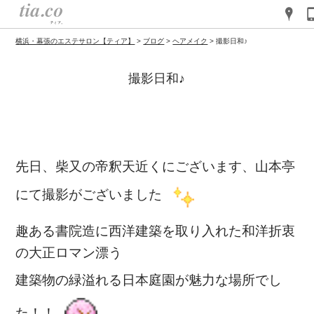
横浜・幕張のエステサロン【ティア】
>
ブログ
>
ヘアメイク
>
撮影日和♪
撮影日和♪
先日、柴又の帝釈天近くにございます、山本亭
にて撮影がございました
趣ある書院造に西洋建築を取り入れた和洋折衷
の大正ロマン漂う
建築物の緑溢れる
日本庭園が魅力な場所でし
た！！