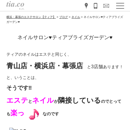
横浜・幕張のエステサロン【ティア】
>
ブログ
>
ネイル
>
ネイルサロン♥ティアブライズ
ガーデン♥
ネイルサロン♥ティアブライズガーデン♥
ティアのネイルはエステと同じく、
青山店・横浜店・幕張店
3店舗
と
あります！
と、いうことは、
そうです‼
エステ
ネイル
隣接している
と
が
のでとって
楽っ
も
なのです