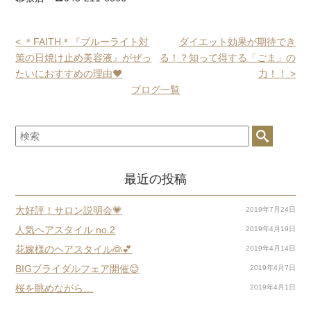
< ＊FAITH＊『ブルーライト対
ダイエット効果が期待でき
策の日焼け止め美容液』がぜっ
る！？知って得する「ごま」の
たいにおすすめの理由❤
力！！ >
ブログ一覧
最近の投稿
大好評！サロン説明会💗
2019年7月24日
人気ヘアスタイル no.2
2019年4月19日
花嫁様のヘアスタイル👰💕
2019年4月14日
BIGブライダルフェア開催😊
2019年4月7日
桜を眺めながら…
2019年4月1日