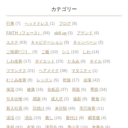
カテゴリー
行事
(7)
ヘッドドレス
(1)
ブログ
(8)
FAITH（フェース）
(56)
skill up
(3)
アテンド
(6)
エステ
(63)
キャビテーション
(9)
キャンペーン
(5)
ご挨拶('◇')ゞ
(3)
ご飯
(10)
シミ
(10)
しわ
(14)
しわ改善
(17)
ダイエット
(23)
たるみ
(8)
ネイル
(24)
フランクス
(21)
ヘアメイク
(38)
マタニティ
(1)
むくみ改善
(8)
レッスン
(5)
乾燥
(17)
会場
(42)
保湿
(16)
健康
(16)
化粧品
(37)
和装
(5)
季節
(34)
引き出物
(4)
感謝
(4)
成人式
(2)
撮影
(8)
断食
(1)
新入社員
(8)
日焼け
(6)
未分類
(48)
毛穴改善
(11)
涙活
(1)
演出
(10)
癒し
(16)
着付け
(8)
瞬美痩
(4)
美容
(82)
衣装
(5)
講習会
(8)
青山店
(16)
食事会
(6)