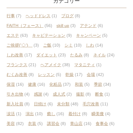
カテゴリー
行事
(7)
ヘッドドレス
(1)
ブログ
(8)
FAITH（フェース）
(56)
skill up
(3)
アテンド
(6)
エステ
(63)
キャビテーション
(9)
キャンペーン
(5)
ご挨拶('◇')ゞ
(3)
ご飯
(10)
シミ
(10)
しわ
(14)
しわ改善
(17)
ダイエット
(23)
たるみ
(8)
ネイル
(24)
フランクス
(21)
ヘアメイク
(38)
マタニティ
(1)
むくみ改善
(8)
レッスン
(5)
乾燥
(17)
会場
(42)
保湿
(16)
健康
(16)
化粧品
(37)
和装
(5)
季節
(34)
引き出物
(4)
感謝
(4)
成人式
(2)
撮影
(8)
断食
(1)
新入社員
(8)
日焼け
(6)
未分類
(48)
毛穴改善
(11)
涙活
(1)
演出
(10)
癒し
(16)
着付け
(8)
瞬美痩
(4)
美容
(82)
衣装
(5)
講習会
(8)
青山店
(16)
食事会
(6)