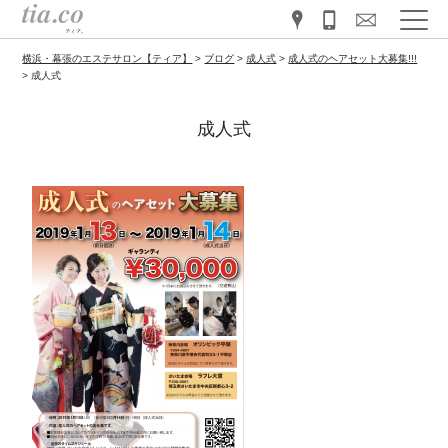
横浜・幕張のエステサロン【ティア】
>
ブログ
>
成人式
>
成人式のヘアセット大募集!!!
>
成人式
成人式