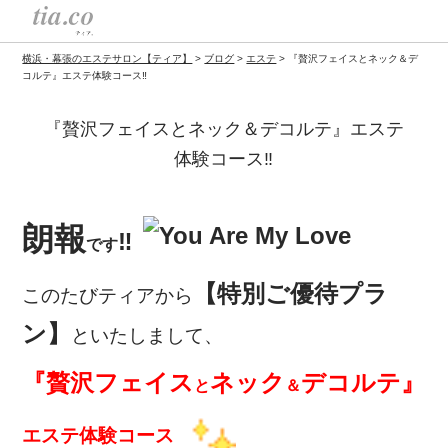
横浜・幕張のエステサロン【ティア】
>
ブログ
>
エステ
>
『贅沢フェイスとネック＆デ
コルテ』エステ体験コース‼
『贅沢フェイスとネック＆デコルテ』エステ
体験コース‼
朗報
‼
で
す
【特別ご優待プラ
このたびティアから
ン】
といたしまして、
『贅沢フェイス
ネック
デコルテ』
と
＆
エステ体験コース