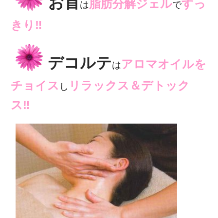
お首
脂肪分解ジェル
すっ
は
で
きり‼
デコルテ
アロマオイルを
は
チョイス
リラックス＆デトック
し
ス‼