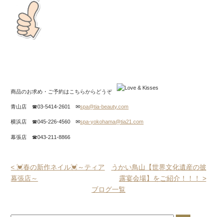
商品のお求め・ご予約はこちらからどうぞ
青山店 ☎03-5414-2601 ✉
spa@tia-beauty.com
横浜店 ☎045-226-4560 ✉
spa-yokohama@tia21.com
幕張店 ☎043-211-8866
< 💓春の新作ネイル💓～ティア
うかい鳥山【世界文化遺産の披
幕張店～
露宴会場】をご紹介！！！ >
ブログ一覧