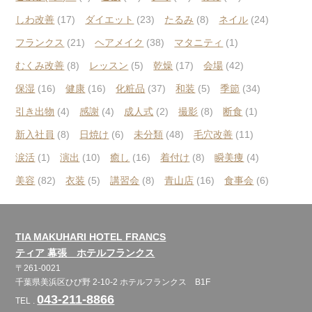
しわ改善
(17)
ダイエット
(23)
たるみ
(8)
ネイル
(24)
フランクス
(21)
ヘアメイク
(38)
マタニティ
(1)
むくみ改善
(8)
レッスン
(5)
乾燥
(17)
会場
(42)
保湿
(16)
健康
(16)
化粧品
(37)
和装
(5)
季節
(34)
引き出物
(4)
感謝
(4)
成人式
(2)
撮影
(8)
断食
(1)
新入社員
(8)
日焼け
(6)
未分類
(48)
毛穴改善
(11)
涙活
(1)
演出
(10)
癒し
(16)
着付け
(8)
瞬美痩
(4)
美容
(82)
衣装
(5)
講習会
(8)
青山店
(16)
食事会
(6)
TIA MAKUHARI HOTEL FRANCS
ティア 幕張 ホテルフランクス
〒261-0021
千葉県美浜区ひび野 2-10-2 ホテルフランクス B1F
043-211-8866
TEL .