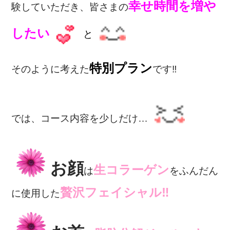
幸せ時間を増や
験していただき、
皆さまの
したい
と
特別プラン
そのように考えた
です‼
では、コース内容を少しだけ…
お顔
生コラーゲン
は
をふんだん
贅沢フェイシャル‼
に使用した