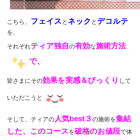
フェイス
ネック
デコルテ
こちら、
と
と
を、
ティア独自
有効
施術方法
それぞれ
の
な
で、
効果を実感＆びっくり
皆さまにその
して
いただこうと
人気best３
集結
そして、ティアの
の施術を
した、このコース
破格のお値段
を
で
体