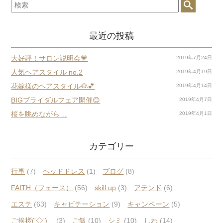
最近の投稿
大好評！サロン説明会💗
2019年7月24日
人気ヘアスタイル no.2
2019年4月19日
花嫁様のヘアスタイル👰💕
2019年4月14日
BIGブライダルフェア開催😊
2019年4月7日
桜を眺めながら…
2019年4月1日
カテゴリー
行事
(7)
ヘッドドレス
(1)
ブログ
(8)
FAITH（フェース）
(56)
skill up
(3)
アテンド
(6)
エステ
(63)
キャビテーション
(9)
キャンペーン
(5)
ご挨拶('◇')ゞ
(3)
ご飯
(10)
シミ
(10)
しわ
(14)