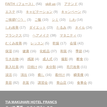
FAITH（フェース）
(56)
skill up
(3)
アテンド
(6)
エステ
(63)
キャビテーション
(9)
キャンペーン
(5)
ご挨拶('◇')ゞ
(3)
ご飯
(10)
シミ
(10)
しわ
(14)
しわ改善
(17)
ダイエット
(23)
たるみ
(8)
ネイル
(24)
フランクス
(21)
ヘアメイク
(38)
マタニティ
(1)
むくみ改善
(8)
レッスン
(5)
乾燥
(17)
会場
(42)
保湿
(16)
健康
(16)
化粧品
(37)
和装
(5)
季節
(34)
引き出物
(4)
感謝
(4)
成人式
(2)
撮影
(8)
断食
(1)
新入社員
(8)
日焼け
(6)
未分類
(48)
毛穴改善
(11)
涙活
(1)
演出
(10)
癒し
(16)
着付け
(8)
瞬美痩
(4)
美容
(82)
衣装
(5)
講習会
(8)
青山店
(16)
食事会
(6)
TIA MAKUHARI HOTEL FRANCS