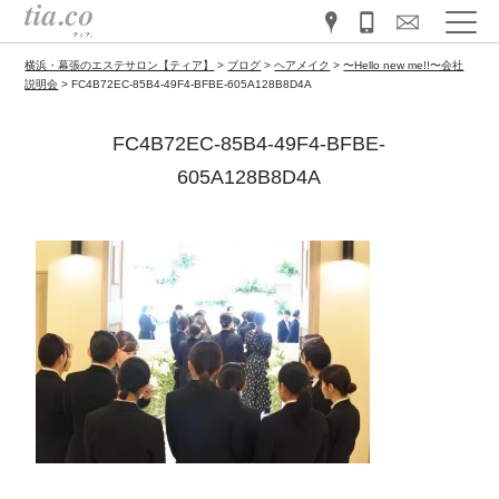
横浜・幕張のエステサロン【ティア】
>
ブログ
>
ヘアメイク
>
〜Hello new me!!〜会社
説明会
>
FC4B72EC-85B4-49F4-BFBE-605A128B8D4A
FC4B72EC-85B4-49F4-BFBE-
605A128B8D4A