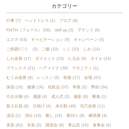
カテゴリー
行事
(7)
ヘッドドレス
(1)
ブログ
(8)
FAITH（フェース）
(56)
skill up
(3)
アテンド
(6)
エステ
(63)
キャビテーション
(9)
キャンペーン
(5)
ご挨拶('◇')ゞ
(3)
ご飯
(10)
シミ
(10)
しわ
(14)
しわ改善
(17)
ダイエット
(23)
たるみ
(8)
ネイル
(24)
フランクス
(21)
ヘアメイク
(38)
マタニティ
(1)
むくみ改善
(8)
レッスン
(5)
乾燥
(17)
会場
(42)
保湿
(16)
健康
(16)
化粧品
(37)
和装
(5)
季節
(34)
引き出物
(4)
感謝
(4)
成人式
(2)
撮影
(8)
断食
(1)
新入社員
(8)
日焼け
(6)
未分類
(48)
毛穴改善
(11)
涙活
(1)
演出
(10)
癒し
(16)
着付け
(8)
瞬美痩
(4)
美容
(82)
衣装
(5)
講習会
(8)
青山店
(16)
食事会
(6)